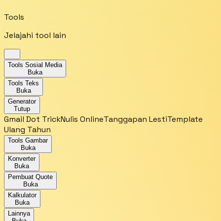
Tools
Jelajahi tool lain
Tools Sosial Media
Buka
Tools Teks
Buka
Generator
Tutup
Gmail Dot Trick
Nulis Online
Tanggapan Lesti
Template
Ulang Tahun
Tools Gambar
Buka
Konverter
Buka
Pembuat Quote
Buka
Kalkulator
Buka
Lainnya
Buka