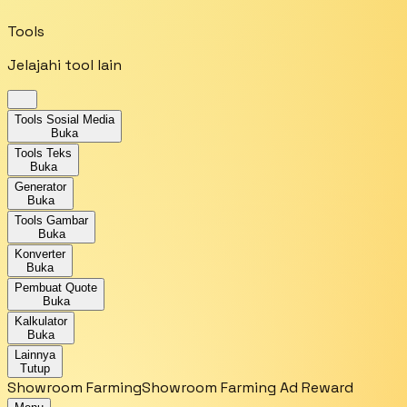
Tools
Jelajahi tool lain
Tools Sosial Media
Buka
Tools Teks
Buka
Generator
Buka
Tools Gambar
Buka
Konverter
Buka
Pembuat Quote
Buka
Kalkulator
Buka
Lainnya
Tutup
Showroom Farming
Showroom Farming Ad Reward